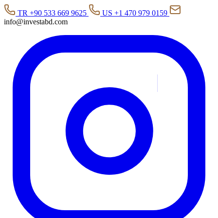
TR +90 533 669 9625
US +1 470 979 0159
info@investabd.com