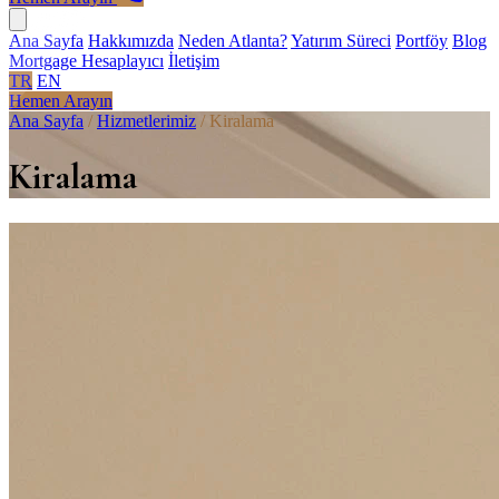
Ana Sayfa
Hakkımızda
Neden Atlanta?
Yatırım Süreci
Portföy
Blog
Mortgage Hesaplayıcı
İletişim
TR
EN
Hemen Arayın
Ana Sayfa
/
Hizmetlerimiz
/
Kiralama
Kiralama