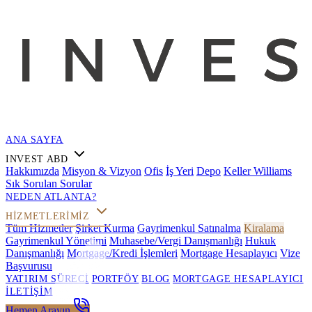
ANA SAYFA
INVEST ABD
Hakkımızda
Misyon & Vizyon
Ofis
İş Yeri
Depo
Keller Williams
Sık Sorulan Sorular
NEDEN ATLANTA?
HIZMETLERIMIZ
Tüm Hizmetler
Şirket Kurma
Gayrimenkul Satınalma
Kiralama
Gayrimenkul Yönetimi
Muhasebe/Vergi Danışmanlığı
Hukuk
Danışmanlığı
Mortgage/Kredi İşlemleri
Mortgage Hesaplayıcı
Vize
Başvurusu
YATIRIM SÜRECI
PORTFÖY
BLOG
MORTGAGE HESAPLAYICI
İLETIŞIM
Hemen Arayın