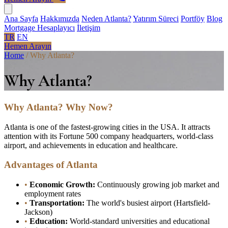
Ana Sayfa
Hakkımızda
Neden Atlanta?
Yatırım Süreci
Portföy
Blog
Mortgage Hesaplayıcı
İletişim
TR
EN
Hemen Arayın
Home
/
Why Atlanta?
Why Atlanta?
Why Atlanta? Why Now?
Atlanta is one of the fastest-growing cities in the USA. It attracts
attention with its Fortune 500 company headquarters, world-class
airport, and achievements in education and healthcare.
Advantages of Atlanta
•
Economic Growth:
Continuously growing job market and
employment rates
•
Transportation:
The world's busiest airport (Hartsfield-
Jackson)
•
Education:
World-standard universities and educational