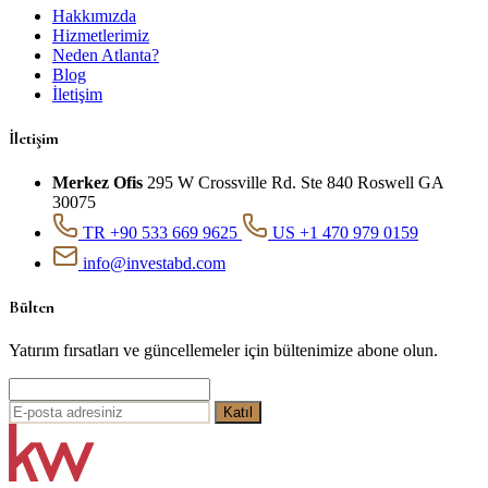
Hakkımızda
Hizmetlerimiz
Neden Atlanta?
Blog
İletişim
İletişim
Merkez Ofis
295 W Crossville Rd. Ste 840 Roswell GA
30075
TR +90 533 669 9625
US +1 470 979 0159
info@investabd.com
Bülten
Yatırım fırsatları ve güncellemeler için bültenimize abone olun.
Katıl