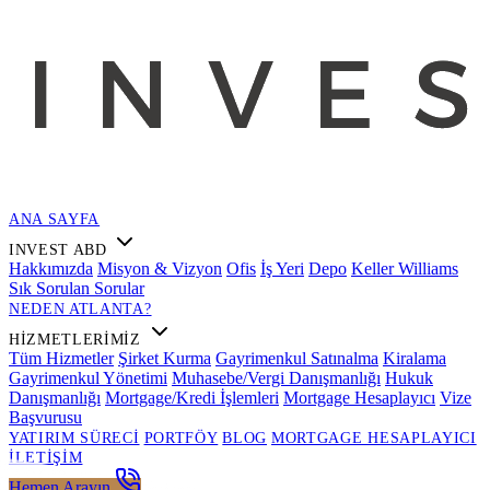
ANA SAYFA
INVEST ABD
Hakkımızda
Misyon & Vizyon
Ofis
İş Yeri
Depo
Keller Williams
Sık Sorulan Sorular
NEDEN ATLANTA?
HIZMETLERIMIZ
Tüm Hizmetler
Şirket Kurma
Gayrimenkul Satınalma
Kiralama
Gayrimenkul Yönetimi
Muhasebe/Vergi Danışmanlığı
Hukuk
Danışmanlığı
Mortgage/Kredi İşlemleri
Mortgage Hesaplayıcı
Vize
Başvurusu
YATIRIM SÜRECI
PORTFÖY
BLOG
MORTGAGE HESAPLAYICI
İLETIŞIM
Hemen Arayın