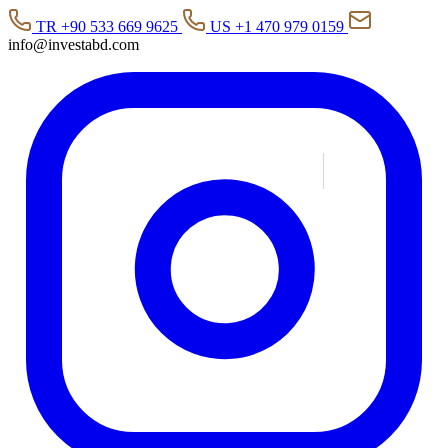
TR +90 533 669 9625
US +1 470 979 0159
info@investabd.com