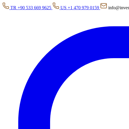
TR +90 533 669 9625
US +1 470 979 0159
info@inves