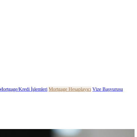
Mortgage/Kredi İşlemleri
Mortgage Hesaplayıcı
Vize Başvurusu