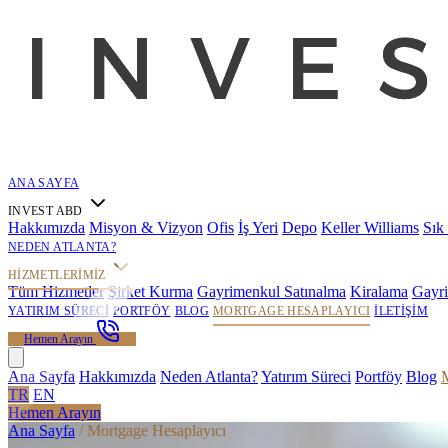
ANA SAYFA
INVEST ABD
Hakkımızda
Misyon & Vizyon
Ofis
İş Yeri
Depo
Keller Williams
Sık
NEDEN ATLANTA?
HIZMETLERIMIZ
Tüm Hizmetler
Şirket Kurma
Gayrimenkul Satınalma
Kiralama
Gayr
YATIRIM SÜRECI
PORTFÖY
BLOG
MORTGAGE HESAPLAYICI
İLETIŞIM
Hemen Arayın
Ana Sayfa
Hakkımızda
Neden Atlanta?
Yatırım Süreci
Portföy
Blog
M
TR
EN
Hemen Arayın
Ana Sayfa
/
Mortgage Hesaplayıcı