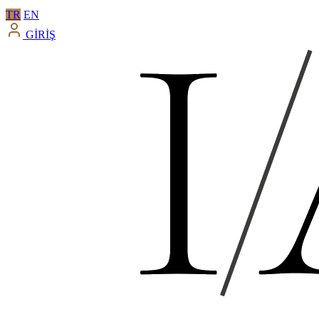
TR
EN
GİRİŞ