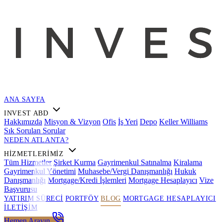
ANA SAYFA
INVEST ABD
Hakkımızda
Misyon & Vizyon
Ofis
İş Yeri
Depo
Keller Williams
Sık Sorulan Sorular
NEDEN ATLANTA?
HIZMETLERIMIZ
Tüm Hizmetler
Şirket Kurma
Gayrimenkul Satınalma
Kiralama
Gayrimenkul Yönetimi
Muhasebe/Vergi Danışmanlığı
Hukuk
Danışmanlığı
Mortgage/Kredi İşlemleri
Mortgage Hesaplayıcı
Vize
Başvurusu
YATIRIM SÜRECI
PORTFÖY
BLOG
MORTGAGE HESAPLAYICI
İLETIŞIM
Hemen Arayın