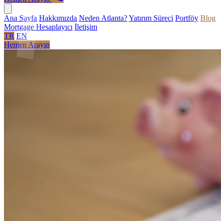
Ana Sayfa
Hakkımızda
Neden Atlanta?
Yatırım Süreci
Portföy
Blog
Mortgage Hesaplayıcı
İletişim
TR
EN
Hemen Arayın