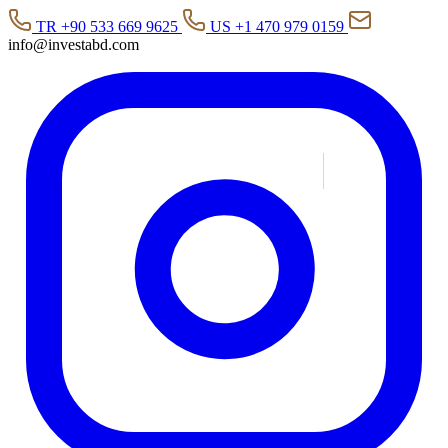
TR +90 533 669 9625
US +1 470 979 0159
info@investabd.com