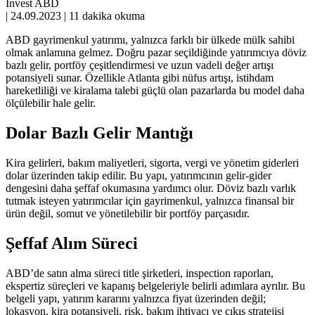
Invest ABD
|
24.09.2023
|
11 dakika okuma
ABD gayrimenkul yatırımı, yalnızca farklı bir ülkede mülk sahibi
olmak anlamına gelmez. Doğru pazar seçildiğinde yatırımcıya döviz
bazlı gelir, portföy çeşitlendirmesi ve uzun vadeli değer artışı
potansiyeli sunar. Özellikle Atlanta gibi nüfus artışı, istihdam
hareketliliği ve kiralama talebi güçlü olan pazarlarda bu model daha
ölçülebilir hale gelir.
Dolar Bazlı Gelir Mantığı
Kira gelirleri, bakım maliyetleri, sigorta, vergi ve yönetim giderleri
dolar üzerinden takip edilir. Bu yapı, yatırımcının gelir-gider
dengesini daha şeffaf okumasına yardımcı olur. Döviz bazlı varlık
tutmak isteyen yatırımcılar için gayrimenkul, yalnızca finansal bir
ürün değil, somut ve yönetilebilir bir portföy parçasıdır.
Şeffaf Alım Süreci
ABD’de satın alma süreci title şirketleri, inspection raporları,
ekspertiz süreçleri ve kapanış belgeleriyle belirli adımlara ayrılır. Bu
belgeli yapı, yatırım kararını yalnızca fiyat üzerinden değil;
lokasyon, kira potansiyeli, risk, bakım ihtiyacı ve çıkış stratejisi