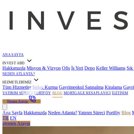
ANA SAYFA
INVEST ABD
Hakkımızda
Misyon & Vizyon
Ofis
İş Yeri
Depo
Keller Williams
Sık
NEDEN ATLANTA?
HIZMETLERIMIZ
Tüm Hizmetler
Şirket Kurma
Gayrimenkul Satınalma
Kiralama
Gayr
YATIRIM SÜRECI
PORTFÖY
BLOG
MORTGAGE HESAPLAYICI
İLETIŞIM
Hemen Arayın
Ana Sayfa
Hakkımızda
Neden Atlanta?
Yatırım Süreci
Portföy
Blog
M
TR
EN
Hemen Arayın