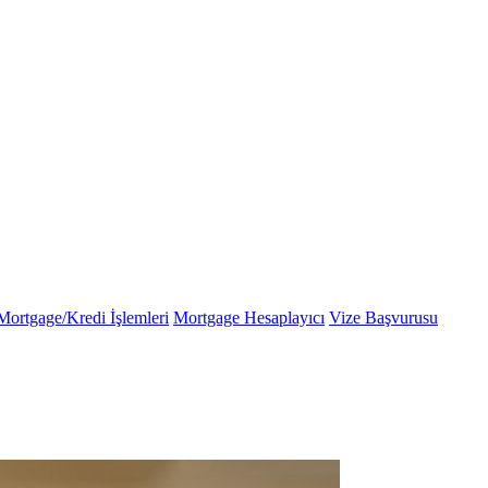
Mortgage/Kredi İşlemleri
Mortgage Hesaplayıcı
Vize Başvurusu