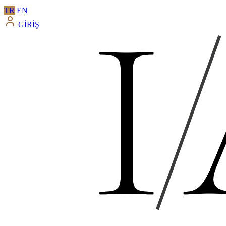
TR
EN
GİRİŞ