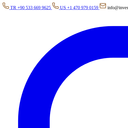
TR +90 533 669 9625
US +1 470 979 0159
info@inves