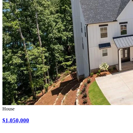
House
$1,050,000