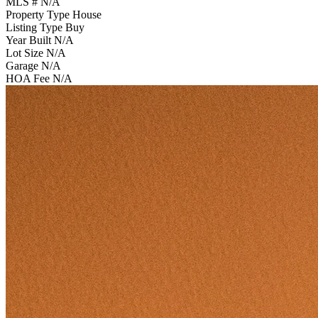
MLS #
N/A
Property Type
House
Listing Type
Buy
Year Built
N/A
Lot Size
N/A
Garage
N/A
HOA Fee
N/A