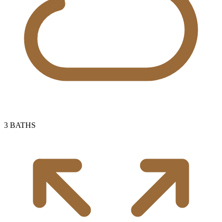
3
BATHS