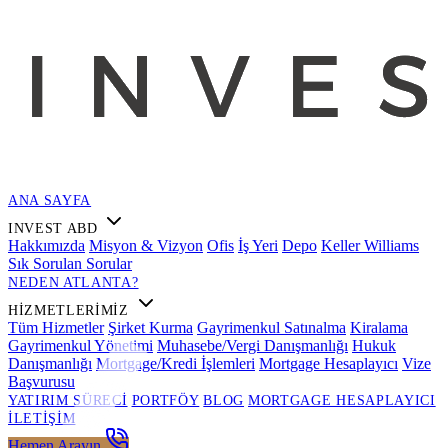
ANA SAYFA
INVEST ABD
Hakkımızda
Misyon & Vizyon
Ofis
İş Yeri
Depo
Keller Williams
Sık Sorulan Sorular
NEDEN ATLANTA?
HIZMETLERIMIZ
Tüm Hizmetler
Şirket Kurma
Gayrimenkul Satınalma
Kiralama
Gayrimenkul Yönetimi
Muhasebe/Vergi Danışmanlığı
Hukuk
Danışmanlığı
Mortgage/Kredi İşlemleri
Mortgage Hesaplayıcı
Vize
Başvurusu
YATIRIM SÜRECI
PORTFÖY
BLOG
MORTGAGE HESAPLAYICI
İLETIŞIM
Hemen Arayın