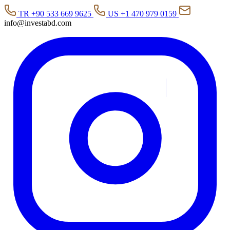
TR +90 533 669 9625
US +1 470 979 0159
info@investabd.com